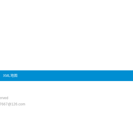
XML地图
rved
67@126.com